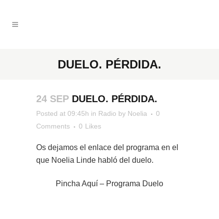
DUELO. PÉRDIDA.
24 SEP
DUELO. PÉRDIDA.
Posted at 09:45h
in
Radio
by
Noelia
0
Comments
0
Likes
Os dejamos el enlace del programa en el
que Noelia Linde habló del duelo.
Pincha Aquí – Programa Duelo